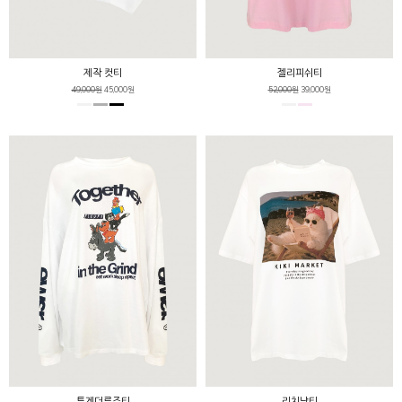
제작 컷티
젤리피쉬티
49,000원
45,000원
52,000원
39,000원
투게더루즈티
리치냥티