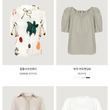
꽃플리츠반목티
제작 퍼프밴딩bl
52,000원
48,000원
88,000원