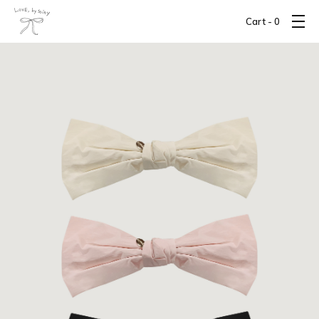
Cart -
0