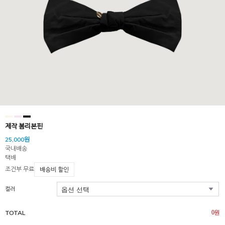
제작 봄리본핀
25,000원
국내배송
택배
조건부 무료
배송비 할인
컬러
TOTAL
0
원