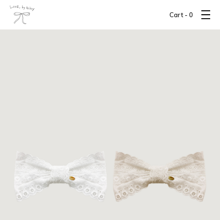
Cart -
0