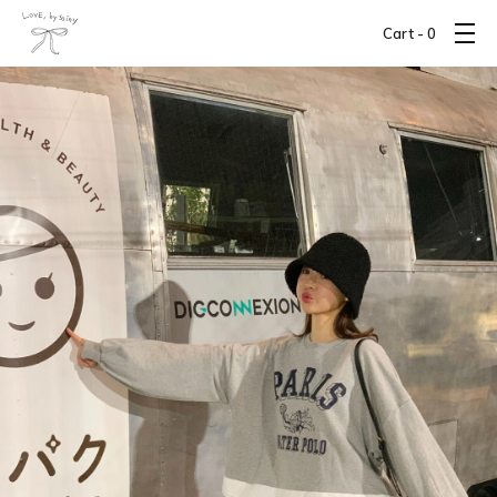
Cart -
0