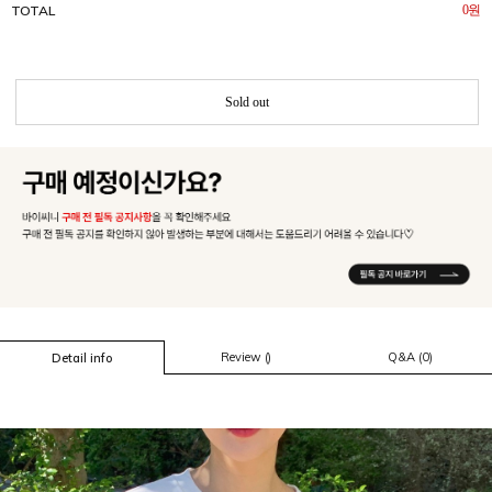
TOTAL
0
원
Sold out
Review ()
Q&A (0)
Detail info