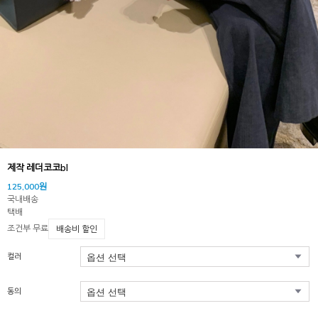
제작 레더코코bl
125,000원
국내배송
택배
조건부 무료
배송비 할인
컬러
동의