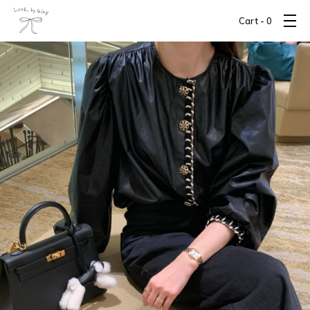
Cart -
0