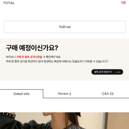
TOTAL
0
원
Sold out
Review ()
Q&A (0)
Detail info