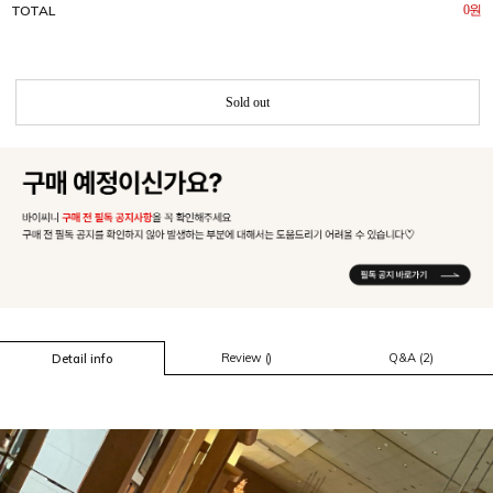
TOTAL
0
원
Sold out
Review ()
Q&A (2)
Detail info