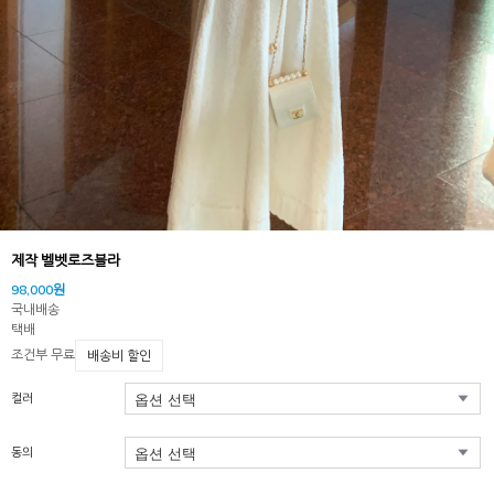
제작 벨벳로즈블라
98,000원
국내배송
택배
조건부 무료
배송비 할인
컬러
동의