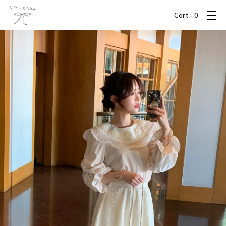
Cart -
0