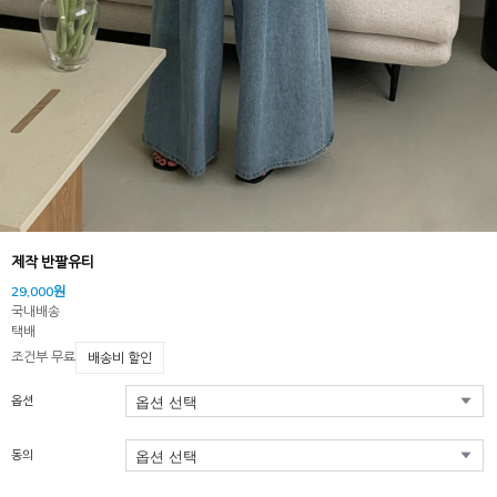
제작 반팔유티
29,000원
국내배송
택배
조건부 무료
배송비 할인
옵션
동의