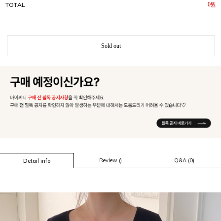
TOTAL
0
원
Sold out
Review ()
Q&A (0)
Detail info