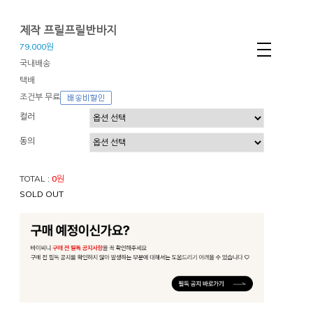
제작 프릴프릴반바지
79,000원
국내배송
택배
조건부 무료
컬러
동의
TOTAL :
0
원
SOLD OUT