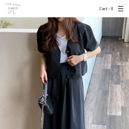
Cart -
0