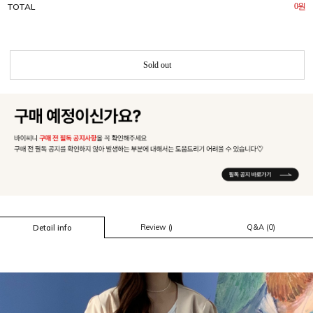
TOTAL
0
원
Sold out
Review ()
Q&A (0)
Detail info