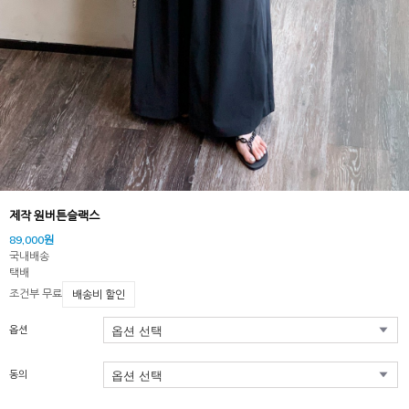
제작 원버튼슬랙스
89,000원
국내배송
택배
조건부 무료
배송비 할인
옵션
동의