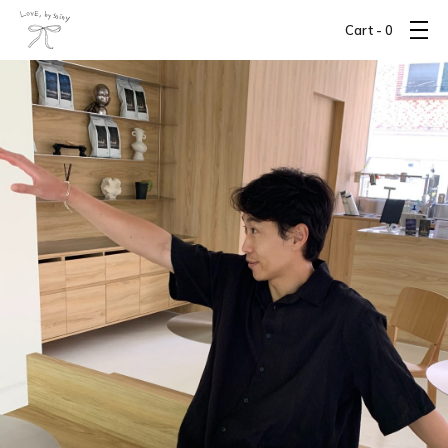
Cart -
0