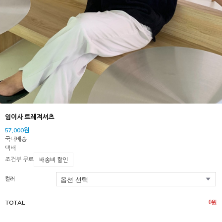
임이사 트레져셔츠
57,000원
국내배송
택배
조건부 무료
배송비 할인
컬러
TOTAL
0
원