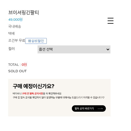
브이셔링긴팔티
49,000원
국내배송
택배
조건부 무료
컬러
TOTAL :
0
원
SOLD OUT