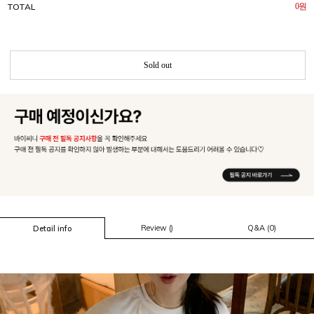
TOTAL
0
원
Sold out
Review ()
Q&A (0)
Detail info