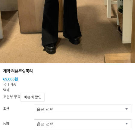
제작 리본트임쭉티
69,000원
국내배송
택배
조건부 무료
배송비 할인
옵션
동의