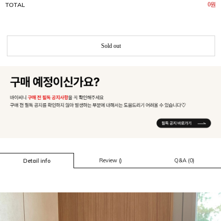
TOTAL
0
원
Sold out
Review ()
Q&A (0)
Detail info