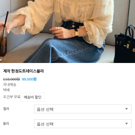
제작 한정도트레이스블라
118,000원
99,000원
국내배송
택배
조건부 무료
배송비 할인
컬러
동의