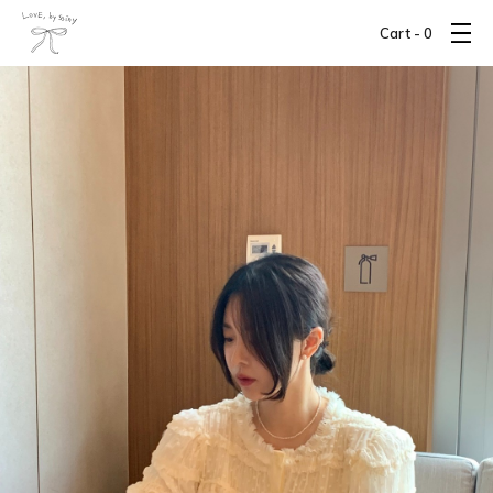
Cart -
0