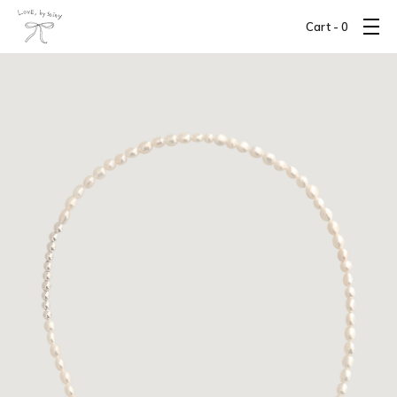
Cart -
0