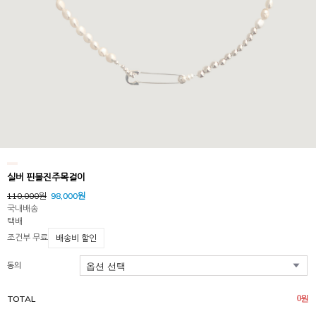
실버 핀볼진주목걸이
110,000원
98,000원
국내배송
택배
조건부 무료
배송비 할인
동의
TOTAL
0
원