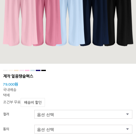
제작 얼음땡슬랙스
79,000원
국내배송
택배
조건부 무료
배송비 할인
컬러
동의