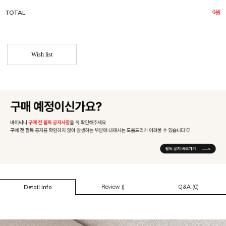
TOTAL
0
원
Wish list
Review ()
Q&A (0)
Detail info