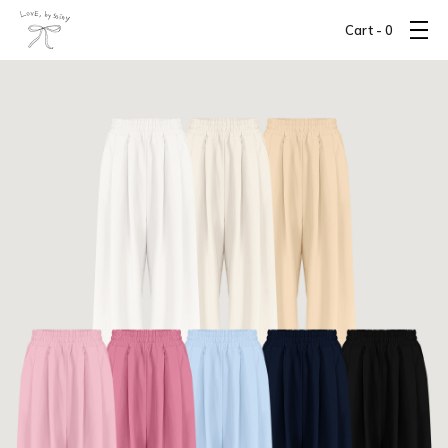
Cart -
0