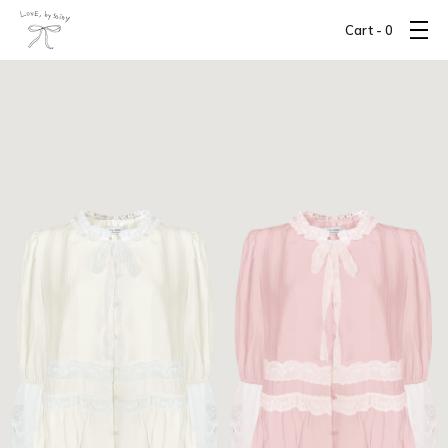
Cart -
0