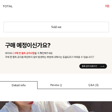
TOTAL
0
원
Sold out
Review ()
Q&A (0)
Detail info