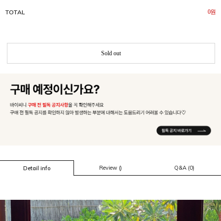
TOTAL
0
원
Sold out
Review ()
Q&A (0)
Detail info