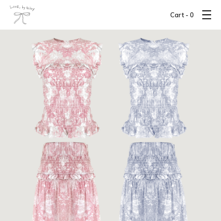
Cart -
0