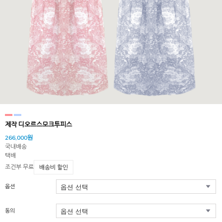
제작 디오르스모크투피스
266,000원
국내배송
택배
조건부 무료
배송비 할인
옵션
동의