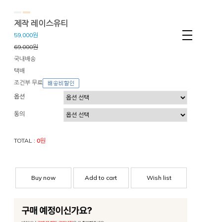
제작 레이스유티
59,000원
69,000원
국내배송
택배
조건부 무료
옵션
동의
TOTAL :
0
원
Buy now
Add to cart
Wish list