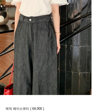
제작 레이스유티 ( 69,000 )