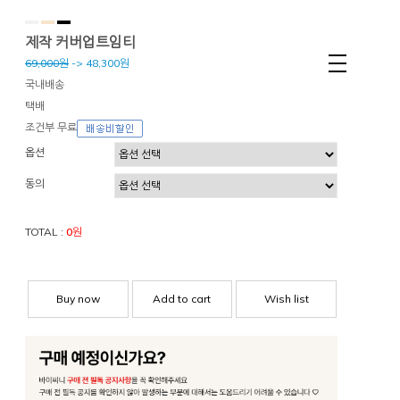
제작 커버업트임티
69,000원
->
48,300
원
국내배송
택배
조건부 무료
옵션
동의
TOTAL :
0
원
Buy now
Add to cart
Wish list