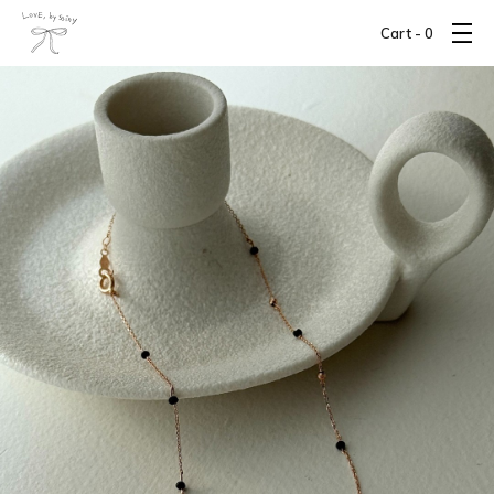
Cart -
0