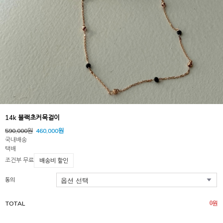
14k 블랙초커목걸이
590,000원
460,000원
국내배송
택배
조건부 무료
배송비 할인
동의
TOTAL
0
원