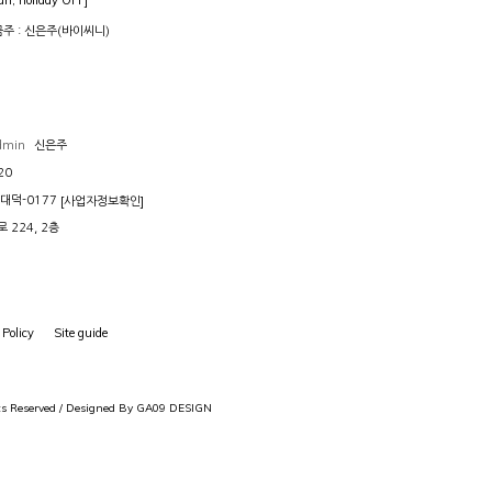
n, holiday OFF]
예금주 : 신은주(바이씨니)
dmin
신은주
20
[사업자정보확인]
대덕-0177
224, 2층
 Policy
Site guide
s Reserved /
Designed By GA09 DESIGN