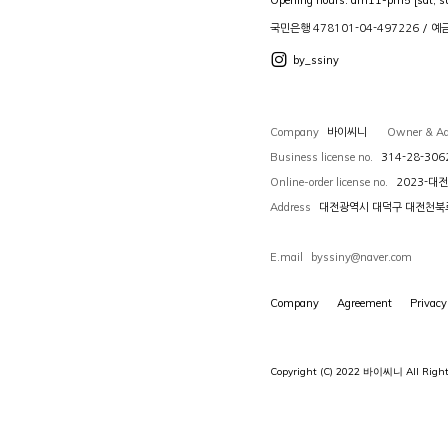
Opening hours. am11-pm5 [sat, su
국민은행 478101-04-497226 / 
by_ssiny
Company
Owner & A
바이씨니
Business license no.
314-28-306
Online-order license no.
2023-대전
Address
대전광역시 대덕구 대전천북로 
E.mail
byssiny@naver.com
Company
Agreement
Privacy
Copyright (C) 2022 바이씨니 All Right